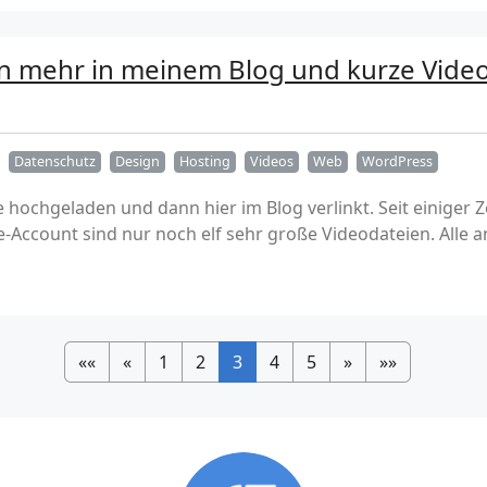
 mehr in meinem Blog und kurze Videos
Datenschutz
Design
Hosting
Videos
Web
WordPress
hochgeladen und dann hier im Blog verlinkt. Seit einiger Ze
Account sind nur noch elf sehr große Videodateien. Alle a
««
«
1
2
3
4
5
»
»»