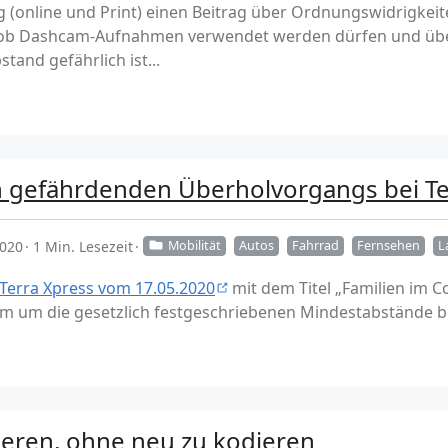
g (online und Print) einen Beitrag über Ordnungswidrigkei
, ob Dashcam-Aufnahmen verwendet werden dürfen und über
and gefährlich ist...
ch gefährdenden Überholvorgangs bei Te
2020
1 Min. Lesezeit
Mobilität
Autos
Fahrrad
Fernsehen
L
Terra Xpress vom 17.05.2020
mit dem Titel „Familien im C
em um die gesetzlich festgeschriebenen Mindestabstände 
ieren, ohne neu zu kodieren