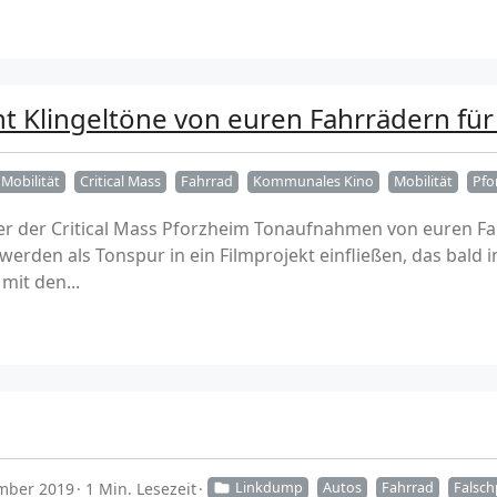
ht Klingeltöne von euren Fahrrädern für
Mobilität
Critical Mass
Fahrrad
Kommunales Kino
Mobilität
Pfo
zer der Critical Mass Pforzheim Tonaufnahmen von euren Fa
erden als Tonspur in ein Filmprojekt einfließen, das bald
mit den...
mber 2019
1 Min. Lesezeit
Linkdump
Autos
Fahrrad
Falsch