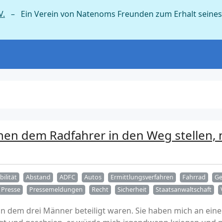
V.
– Ein Verein von Natenoms Freunden zum Erhalt seines
hen dem Radfahrer in den Weg stellen, 
ilität
Abstand
ADFC
Autos
Ermittlungsverfahren
Fahrrad
Ge
Presse
Pressemeldungen
Recht
Sicherheit
Staatsanwaltschaft
an dem drei Männer beteiligt waren. Sie haben mich an ein