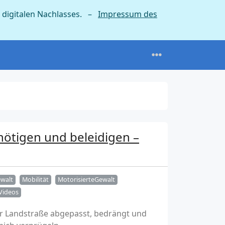
 digitalen Nachlasses. –
Impressum des
nötigen und beleidigen –
walt
Mobilität
MotorisierteGewalt
Videos
er Landstraße abgepasst, bedrängt und