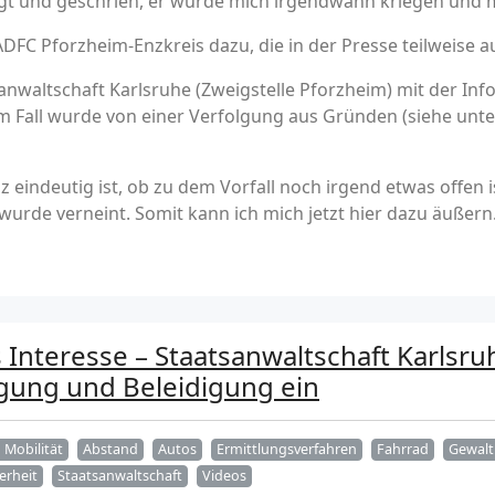
digt und geschrien, er würde mich irgendwann kriegen und 
FC Pforzheim-Enzkreis dazu, die in der Presse teilweise a
nwaltschaft Karlsruhe (Zweigstelle Pforzheim) mit der Info
all wurde von einer Verfolgung aus Gründen (siehe unten
eindeutig ist, ob zu dem Vorfall noch irgend etwas offen i
wurde verneint. Somit kann ich mich jetzt hier dazu äußern
s Interesse – Staatsanwaltschaft Karlsru
igung und Beleidigung ein
Mobilität
Abstand
Autos
Ermittlungsverfahren
Fahrrad
Gewalt
erheit
Staatsanwaltschaft
Videos