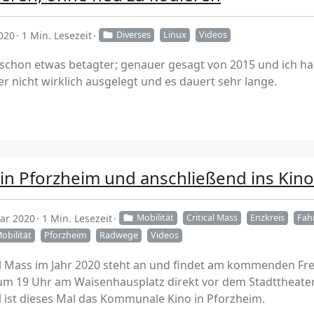
020
1 Min. Lesezeit
Diverses
Linux
Videos
 schon etwas betagter; genauer gesagt von 2015 und ich h
er nicht wirklich ausgelegt und es dauert sehr lange.
s in Pforzheim und anschließend ins Kino
uar 2020
1 Min. Lesezeit
Mobilität
Critical Mass
Enzkreis
Fah
obilität
Pforzheim
Radwege
Videos
al Mass im Jahr 2020 steht an und findet am kommenden Frei
 um 19 Uhr am Waisenhausplatz direkt vor dem Stadttheate
el ist dieses Mal das Kommunale Kino in Pforzheim.