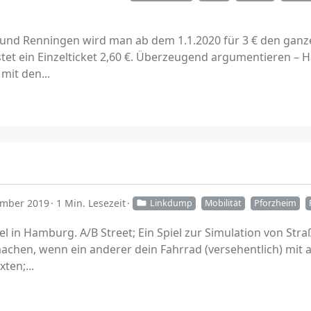
und Renningen wird man ab dem 1.1.2020 für 3 € den ganzen
tet ein Einzelticket 2,60 €. Überzeugend argumentieren – 
mit den...
ember 2019
1 Min. Lesezeit
Linkdump
Mobilität
Pforzheim
el in Hamburg. A/B Street; Ein Spiel zur Simulation von St
hen, wenn ein anderer dein Fahrrad (versehentlich) mit a
ten;...