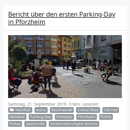
Bericht über den ersten Parking-Day
in Pforzheim
Samstag, 21. September 2019
3 Min. Lesezeit
Mobilität
Autos
Beschwerde
Critical Mass
Fahrrad
Mobilität
Parking-Day
Parkplatz
Pforzheim
Politik
Polizei
Spielstraße
Verkehrsberuhigter Bereich