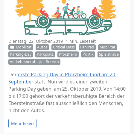
Dienstag, 22. Oktober 2019
1 Min. Lesezeit
Mobilität
Autos
Critical Mass
Fahrrad
Mobilität
Parking-Day
Parkplatz
Pforzheim
Politik
Spielstraße
Verkehrsberuhigter Bereich
Der
erste Parking Day in Pforzheim fand am 20.
September
statt. Nun wird es einen zweiten
Parking Day geben, am 25. Oktober 2019. Von 14:00
bis 17:00 gehört der verkehrsberuhigte Bereich der
Ebersteinstraße fast ausschließlich den Menschen,
nicht den Autos.
Mehr lesen