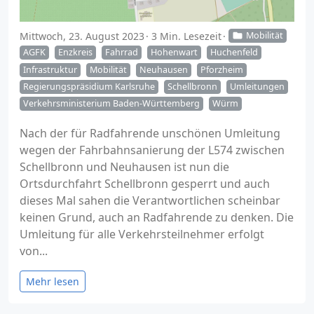
Mittwoch, 23. August 2023
3 Min. Lesezeit
Mobilität
AGFK
Enzkreis
Fahrrad
Hohenwart
Huchenfeld
Infrastruktur
Mobilität
Neuhausen
Pforzheim
Regierungspräsidium Karlsruhe
Schellbronn
Umleitungen
Verkehrsministerium Baden-Württemberg
Würm
Nach der für Radfahrende unschönen Umleitung
wegen der Fahrbahnsanierung der L574 zwischen
Schellbronn und Neuhausen ist nun die
Ortsdurchfahrt Schellbronn gesperrt und auch
dieses Mal sahen die Verantwortlichen scheinbar
keinen Grund, auch an Radfahrende zu denken. Die
Umleitung für alle Verkehrsteilnehmer erfolgt
von...
Mehr lesen