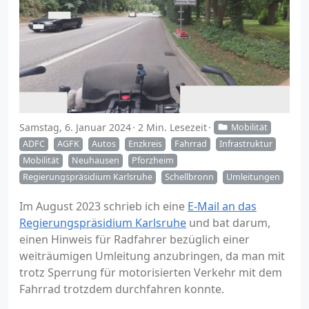
Samstag, 6. Januar 2024
2 Min. Lesezeit
Mobilität
ADFC
AGFK
Autos
Enzkreis
Fahrrad
Infrastruktur
Mobilität
Neuhausen
Pforzheim
Regierungspräsidium Karlsruhe
Schellbronn
Umleitungen
Im August 2023 schrieb ich eine
E-Mail an das
Regierungspräsidium Karlsruhe
und bat darum,
einen Hinweis für Radfahrer bezüglich einer
weiträumigen Umleitung anzubringen, da man mit
trotz Sperrung für motorisierten Verkehr mit dem
Fahrrad trotzdem durchfahren konnte.