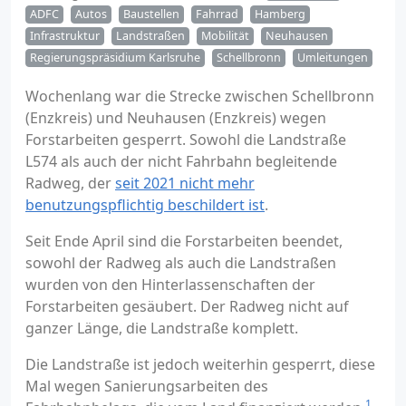
ADFC
Autos
Baustellen
Fahrrad
Hamberg
Infrastruktur
Landstraßen
Mobilität
Neuhausen
Regierungspräsidium Karlsruhe
Schellbronn
Umleitungen
Wochenlang war die Strecke zwischen Schellbronn
(Enzkreis) und Neuhausen (Enzkreis) wegen
Forstarbeiten gesperrt. Sowohl die Landstraße
L574 als auch der nicht Fahrbahn begleitende
Radweg, der
seit 2021 nicht mehr
benutzungspflichtig beschildert ist
.
Seit Ende April sind die Forstarbeiten beendet,
sowohl der Radweg als auch die Landstraßen
wurden von den Hinterlassenschaften der
Forstarbeiten gesäubert. Der Radweg nicht auf
ganzer Länge, die Landstraße komplett.
Die Landstraße ist jedoch weiterhin gesperrt, diese
Mal wegen Sanierungsarbeiten des
1