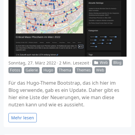
Sonntag, 27. März 2022
2 Min. Lesezeit
Web
Blog
Fotos
Galerie
Hugo
Thema
Themes
Web
Für das Hugo-Theme Bootstrap, das ich hier im
Blog verwende, gab es ein Update. Daher gibt es
hier eine Liste der Neuerungen, wie man diese
nutzen kann und wie es aussieht.
Mehr lesen