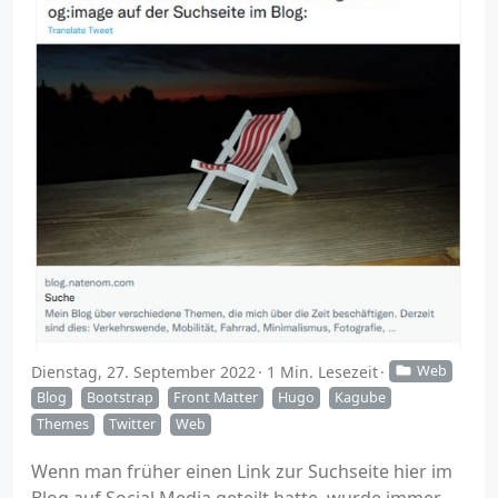
Dienstag, 27. September 2022
1 Min. Lesezeit
Web
Blog
Bootstrap
Front Matter
Hugo
Kagube
Themes
Twitter
Web
Wenn man früher einen Link zur Suchseite hier im