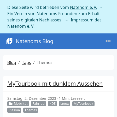
Diese Seite wird betrieben vom
Natenom e. V.
–
Ein Verein von Natenoms Freunden zum Erhalt
seines digitalen Nachlasses. –
Impressum des
Natenom e. V.
Natenoms Blog
Blog
Tags
Themes
MyTourbook mit dunklem Aussehen
Samstag, 2. Dezember 2023
1 Min. Lesezeit
Mobilität
Fahrrad
KDE
Linux
MyTourbook
Plasma
Themes