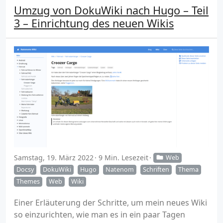
Umzug von DokuWiki nach Hugo – Teil
3 – Einrichtung des neuen Wikis
Samstag, 19. März 2022
9 Min. Lesezeit
Web
Docsy
DokuWiki
Hugo
Natenom
Schriften
Thema
Themes
Web
Wiki
Einer Erläuterung der Schritte, um mein neues Wiki
so einzurichten, wie man es in ein paar Tagen