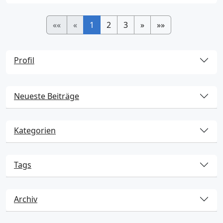
««
«
1
2
3
»
»»
Profil
Neueste Beiträge
Kategorien
Tags
Archiv