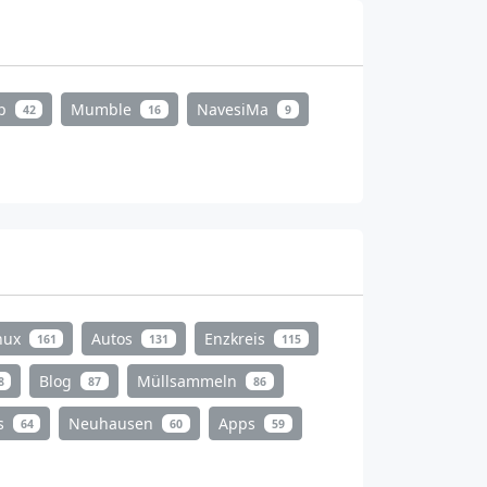
mp
Mumble
NavesiMa
42
16
9
nux
Autos
Enzkreis
161
131
115
Blog
Müllsammeln
8
87
86
s
Neuhausen
Apps
64
60
59