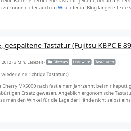
ch eine Batterie betriebene Tastatur gekauft, um an meinem
en zu können oder auch im
Wiki
oder im Blog längere Texte 
, gespaltene Tastatur (Fujitsu KBPC E 89
l 2012
3 Min. Lesezeit
Diverses
Hardware
Tastaturen
 wieder eine richtige Tastatur :)
lte Cherry MX5000 nach fast einem Jahrzehnt bei mir kaputt 
bürtigen Ersatz gewesen. Angeblich ergonomische Tastature
s man den Winkel für die Lage der Hände nicht selbst einste