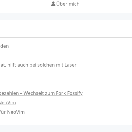
Über mich
nden
, hilft auch bei solchen mit Laser
ezahlen – Wechselt zum Fork Fossify
 NeoVim
 für NeoVim