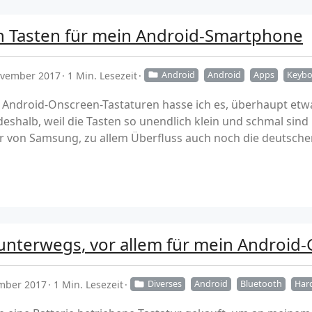
en Tasten für mein Android-Smartphone
ovember 2017
1 Min. Lesezeit
Android
Android
Apps
Keybo
 Android-Onscreen-Tastaturen hasse ich es, überhaupt etwa
deshalb, weil die Tasten so unendlich klein und schmal sind
ur von Samsung, zu allem Überfluss auch noch die deutschen
 unterwegs, vor allem für mein Android-
ember 2017
1 Min. Lesezeit
Diverses
Android
Bluetooth
Har