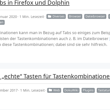
bs in Firefox und Dolphin
anuar 2020
1 Min. Lesezeit
Diverses
Browser
Dateibrowser
nen
nationen kann man in Bezug auf Tabs so einiges zum Beispi
eisten der Tastenkombinationen auch z. B. im Dateibrowser
diese Tastenkombinationen; dabei sind sie sehr hilfreich.
t „echte“ Tasten für Tastenkombination
ember 2017
1 Min. Lesezeit
Web
DokuWiki
Plugins
Tastatu