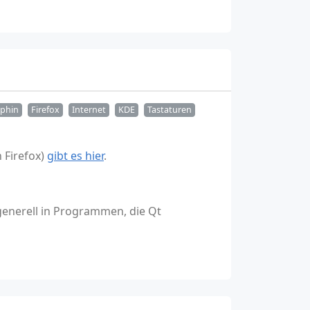
phin
Firefox
Internet
KDE
Tastaturen
 Firefox)
gibt es hier
.
enerell in Programmen, die Qt