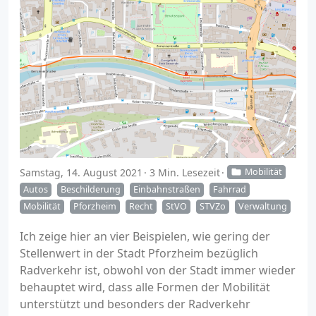
Samstag, 14. August 2021
3 Min. Lesezeit
Mobilität
Autos
Beschilderung
Einbahnstraßen
Fahrrad
Mobilität
Pforzheim
Recht
StVO
STVZo
Verwaltung
Ich zeige hier an vier Beispielen, wie gering der
Stellenwert in der Stadt Pforzheim bezüglich
Radverkehr ist, obwohl von der Stadt immer wieder
behauptet wird, dass alle Formen der Mobilität
unterstützt und besonders der Radverkehr