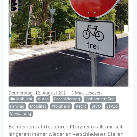
Donnerstag, 12. August 2021
3 Min. Lesezeit
Mobilität
Autos
Beschilderung
Einbahnstraßen
Fahrrad
Mobilität
Pforzheim
Recht
StVO
STVZo
Verwaltung
Bei meinen Fahrten durch Pforzheim fällt mir seit
längerem immer wieder an verschiedenen Stellen