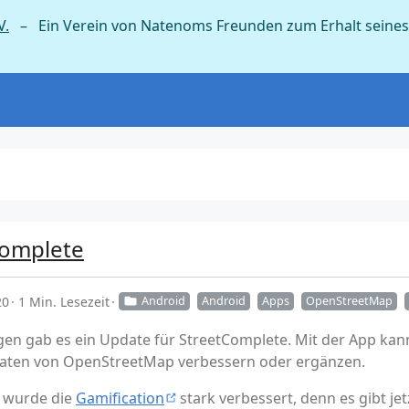
V.
– Ein Verein von Natenoms Freunden zum Erhalt seines
Complete
20
1 Min. Lesezeit
Android
Android
Apps
OpenStreetMap
en gab es ein Update für StreetComplete. Mit der App kan
Daten von OpenStreetMap verbessern oder ergänzen.
 wurde die
Gamification
stark verbessert, denn es gibt je