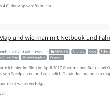
4.0) der App veröffentlicht.
tMap und wie man mit Netbook und Fa
ptember 2017
4 Min. Lesezeit
Mobilität
Android
Apps
Fahrr
nStreetMap
StreetComplete
Vespucci
hatte ich hier im Blog im April 2017 über meinen Status be
ils von Spielplätzen und zusätzlich Gebäudeeingänge zu ma
ber nicht weiterverfolgt.
ar :)