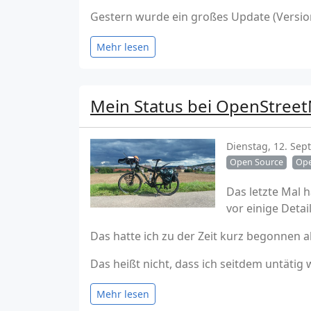
Gestern wurde ein großes Update (Version 
Mehr lesen
Mein Status bei OpenStree
Dienstag, 12. Se
Open Source
Ope
Das letzte Mal 
vor einige Deta
Das hatte ich zu der Zeit kurz begonnen a
Das heißt nicht, dass ich seitdem untätig w
Mehr lesen