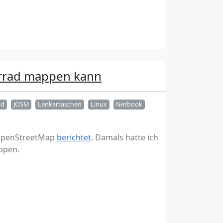
hrrad mappen kann
ad
JOSM
Lenkertaschen
Linux
Netbook
i OpenStreetMap
berichtet
. Damals hatte ich
ppen.