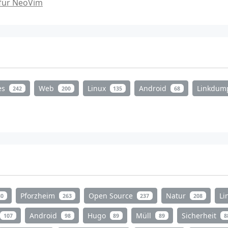
 für NeoVim
es
Web
Linux
Android
Linkdu
242
200
135
68
Pforzheim
Open Source
Natur
Li
80
263
237
208
Android
Hugo
Müll
Sicherheit
107
98
89
89
8