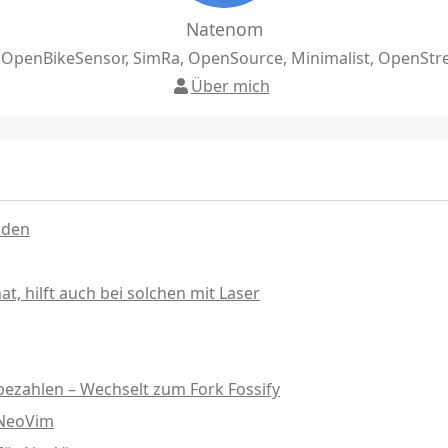
Natenom
, OpenBikeSensor, SimRa, OpenSource, Minimalist, OpenSt
Über mich
nden
, hilft auch bei solchen mit Laser
ezahlen – Wechselt zum Fork Fossify
 NeoVim