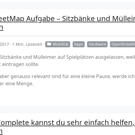
etMap Aufgabe – Sitzbänke und Mülleim
n
 2017
1 Min. Lesezeit
Mobilität
Apps
Hardware
OpenStreet
 Sitzbänke und Mülleimer auf Spielplätzen ausgelassen, wei
 eintragen sollte.
 aber genauso relevant sind für eine kleine Pause, werde ic
ier eine Menge.
omplete kannst du sehr einfach helfen,
n