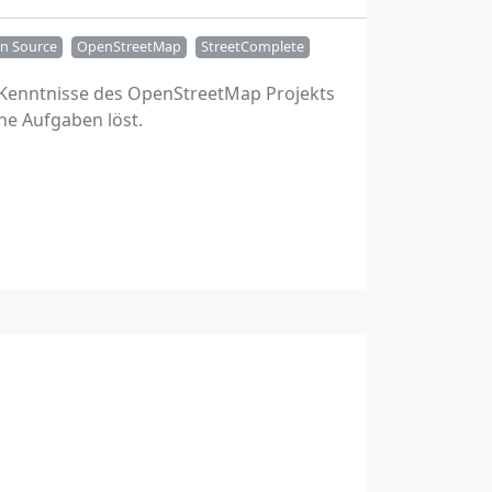
n Source
OpenStreetMap
StreetComplete
 Kenntnisse des OpenStreetMap Projekts
he Aufgaben löst.