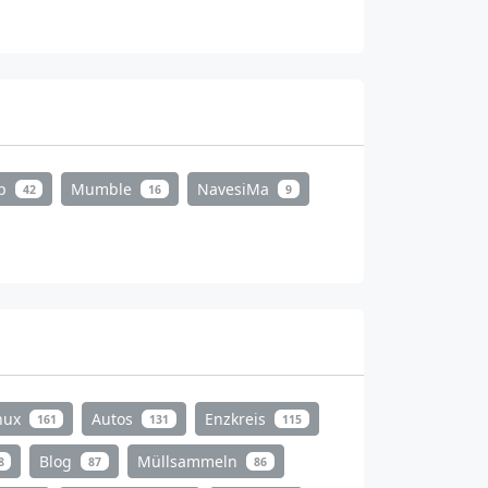
mp
Mumble
NavesiMa
42
16
9
nux
Autos
Enzkreis
161
131
115
Blog
Müllsammeln
8
87
86