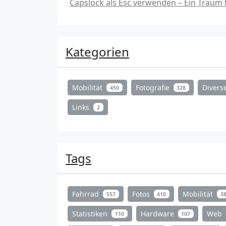
Capslock als Esc verwenden – Ein Traum
Kategorien
Mobilität
Fotografie
Divers
450
328
Links
2
Tags
Fahrrad
Fotos
Mobilität
557
410
3
Statistiken
Hardware
Web
110
107