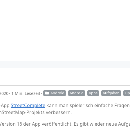
 2020
1 Min. Lesezeit
Android
Android
Apps
Aufgaben
Op
d-App
StreetComplete
kann man spielerisch einfache Fragen
nStreetMap-Projekts verbessern.
ersion 16 der App veröffentlicht. Es gibt wieder neue A