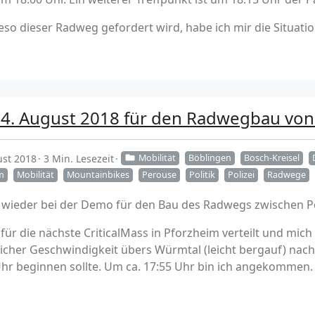
ieso dieser Radweg gefordert wird, habe ich mir die Situat
24. August 2018 für den Radwegbau vo
ust 2018
3 Min. Lesezeit
Mobilität
Böblingen
Bosch-Kreisel
m
Mobilität
Mountainbikes
Perouse
Politik
Polizei
Radwege
h wieder bei der Demo für den Bau des Radwegs zwischen
für die nächste CriticalMass in Pforzheim verteilt und mich 
icher Geschwindigkeit übers Würmtal (leicht bergauf) na
r beginnen sollte. Um ca. 17:55 Uhr bin ich angekommen.