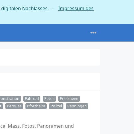
 digitalen Nachlasses. –
Impressum des
onstration
Fahrrad
Fotos
Friolzheim
t
Perouse
Pforzheim
Polizei
Renningen
dical Mass, Fotos, Panoramen und