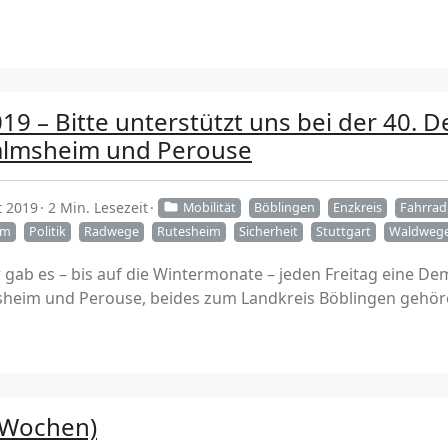
019 – Bitte unterstützt uns bei der 40.
almsheim und Perouse
t 2019
2 Min. Lesezeit
Mobilität
Böblingen
Enzkreis
Fahrrad
im
Politik
Radwege
Rutesheim
Sicherheit
Stuttgart
Waldweg
hr gab es – bis auf die Wintermonate – jeden Freitag eine 
heim und Perouse, beides zum Landkreis Böblingen gehör
d Wochen)