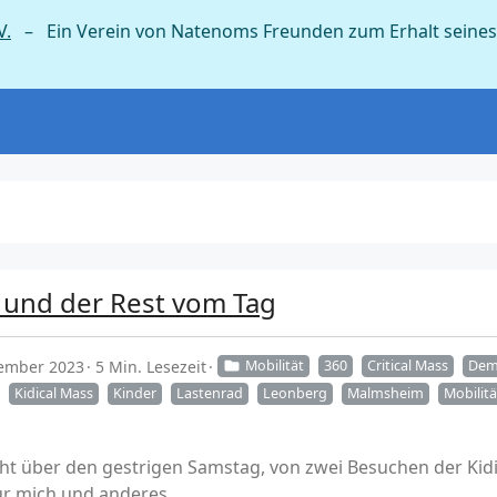
V.
– Ein Verein von Natenoms Freunden zum Erhalt seines
– und der Rest vom Tag
tember 2023
5 Min. Lesezeit
Mobilität
360
Critical Mass
Dem
Kidical Mass
Kinder
Lastenrad
Leonberg
Malmsheim
Mobilitä
icht über den gestrigen Samstag, von zwei Besuchen der Ki
ür mich und anderes.