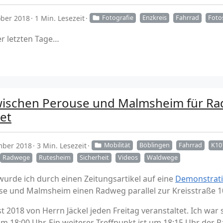
ober 2018
1 Min. Lesezeit
Fotografie
Enzkreis
Fahrrad
Foto
r letzten Tage…
wischen Perouse und Malmsheim für Rad
et
mber 2018
3 Min. Lesezeit
Mobilität
Böblingen
Fahrrad
K10
Radwege
Rutesheim
Sicherheit
Videos
Waldwege
urde ich durch einen Zeitungsartikel auf eine
Demonstrat
e und Malmsheim einen Radweg parallel zur Kreisstraße 1
t 2018 von Herrn Jäckel jeden Freitag veranstaltet. Ich wa
m 18:00 Uhr. Ein weiterer Treffpunkt ist um 18:15 Uhr der 