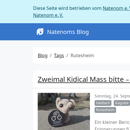
Diese Seite wird betrieben vom
Natenom e. 
Natenom e. V.
Natenoms Blog
Blog
Tags
Rutesheim
Zweimal Kidical Mass bitte 
Sonntag, 24. Sep
Haidach
Kagube
Rutesheim
Ein kleiner Ber
Erinnerungen f