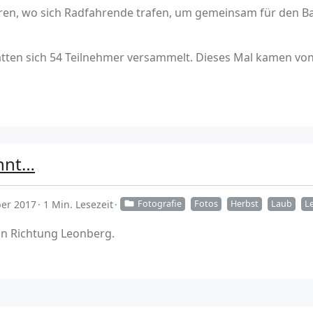
hren, wo sich Radfahrende trafen, um gemeinsam für den 
en sich 54 Teilnehmer versammelt. Dieses Mal kamen von d
innt…
ber 2017
1 Min. Lesezeit
Fotografie
Fotos
Herbst
Laub
L
in Richtung Leonberg.