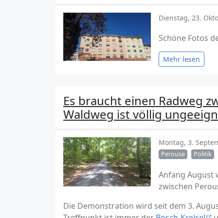
Dienstag, 23. Okt
Schöne Fotos de
Mehr lesen
Es braucht einen Radweg z
Waldweg ist völlig ungeeign
Montag, 3. Septe
Perouse
Politik
Anfang August w
zwischen Perous
Die Demonstration wird seit dem 3. Augus
Treffpunkt ist immer der
Bosch-Kreisel
u