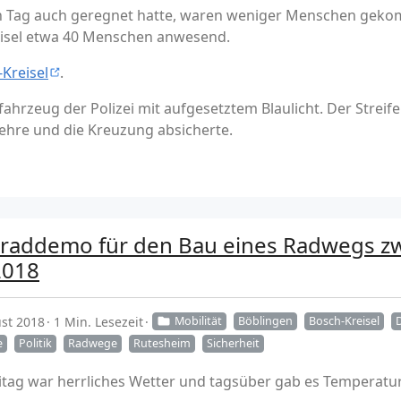
n Tag auch geregnet hatte, waren weniger Menschen gekom
isel etwa 40 Menschen anwesend.
Kreisel
.
fahrzeug der Polizei mit aufgesetztem Blaulicht. Der Strei
rkehre und die Kreuzung absicherte.
hrraddemo für den Bau eines Radwegs 
2018
st 2018
1 Min. Lesezeit
Mobilität
Böblingen
Bosch-Kreisel
e
Politik
Radwege
Rutesheim
Sicherheit
itag war herrliches Wetter und tagsüber gab es Temperatu