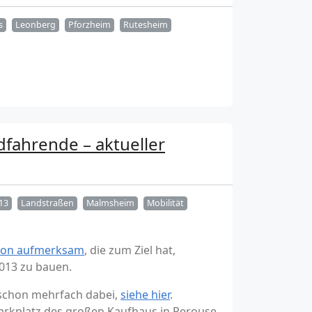
s
Leonberg
Pforzheim
Rutesheim
fahrende – aktueller
13
Landstraßen
Malmsheim
Mobilität
ion aufmerksam
, die zum Ziel hat,
013 zu bauen.
r schon mehrfach dabei,
siehe hier
.
Parkplatz des großen Kaufhaus in Perouse.