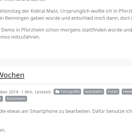
ionstag der Kidical Mass. Ursprünglich wollte ich in Pforz
ss in Renningen geben würde und entschied mich dann, dort
e Demo in Pforzheim schon morgens stattfinden würde und 
Demos mitzufahren.
 Wochen
ober 2019
1 Min. Lesezeit
Fotografie
Autobahn
Fotos
Heim
n
Rutesheim
die etwas am Smartphone zu bearbeiten. Dafür benutze ic
en.