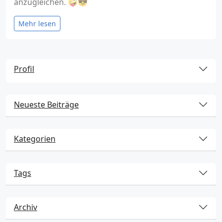
anzugleichen. 🤪😎
Mehr lesen
Profil
Neueste Beiträge
Kategorien
Tags
Archiv