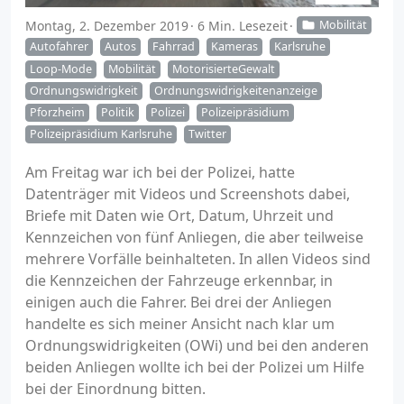
Montag, 2. Dezember 2019
6 Min. Lesezeit
Mobilität
Autofahrer
Autos
Fahrrad
Kameras
Karlsruhe
Loop-Mode
Mobilität
MotorisierteGewalt
Ordnungswidrigkeit
Ordnungswidrigkeitenanzeige
Pforzheim
Politik
Polizei
Polizeipräsidium
Polizeipräsidium Karlsruhe
Twitter
Am Freitag war ich bei der Polizei, hatte
Datenträger mit Videos und Screenshots dabei,
Briefe mit Daten wie Ort, Datum, Uhrzeit und
Kennzeichen von fünf Anliegen, die aber teilweise
mehrere Vorfälle beinhalteten. In allen Videos sind
die Kennzeichen der Fahrzeuge erkennbar, in
einigen auch die Fahrer. Bei drei der Anliegen
handelte es sich meiner Ansicht nach klar um
Ordnungswidrigkeiten (OWi) und bei den anderen
beiden Anliegen wollte ich bei der Polizei um Hilfe
bei der Einordnung bitten.