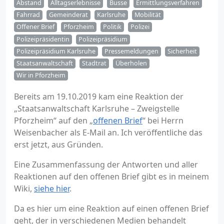
Abstand
Alltagserlebnisse
Busse
Ermittlungsverfahren
Fahrrad
Gemeinderat
Karlsruhe
Mobilität
Offener Brief
Pforzheim
Politik
Polizei
Polizeipräsidentin
Polizeipräsidium
Polizeipräsidium Karlsruhe
Pressemeldungen
Sicherheit
Staatsanwaltschaft
Stadtrat
Überholen
Wir in Pforzheim
Bereits am 19.10.2019 kam eine Reaktion der
„Staatsanwaltschaft Karlsruhe – Zweigstelle
Pforzheim“ auf den „
offenen Brief
“ bei Herrn
Weisenbacher als E-Mail an. Ich veröffentliche das
erst jetzt, aus Gründen.
Eine Zusammenfassung der Antworten und aller
Reaktionen auf den offenen Brief gibt es in meinem
Wiki,
siehe hier
.
Da es hier um eine Reaktion auf einen offenen Brief
geht, der in verschiedenen Medien behandelt