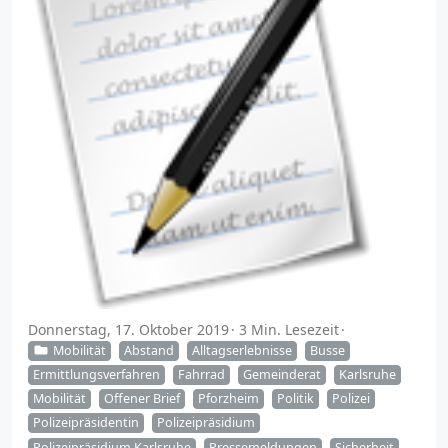
Donnerstag, 17. Oktober 2019
3 Min. Lesezeit
Mobilität
Abstand
Alltagserlebnisse
Busse
Ermittlungsverfahren
Fahrrad
Gemeinderat
Karlsruhe
Mobilität
Offener Brief
Pforzheim
Politik
Polizei
Polizeipräsidentin
Polizeipräsidium
Polizeipräsidium Karlsruhe
Pressemeldungen
Sicherheit