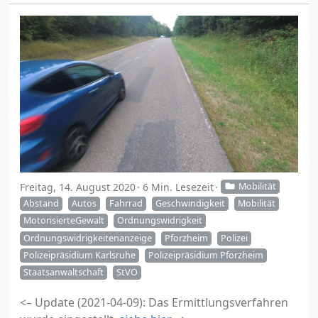
Freitag, 14. August 2020
6 Min. Lesezeit
Mobilität
Abstand
Autos
Fahrrad
Geschwindigkeit
Mobilität
MotorisierteGewalt
Ordnungswidrigkeit
Ordnungswidrigkeitenanzeige
Pforzheim
Polizei
Polizeipräsidium Karlsruhe
Polizeipräsidium Pforzheim
Staatsanwaltschaft
StVO
<– Update (2021-04-09): Das Ermittlungsverfahren