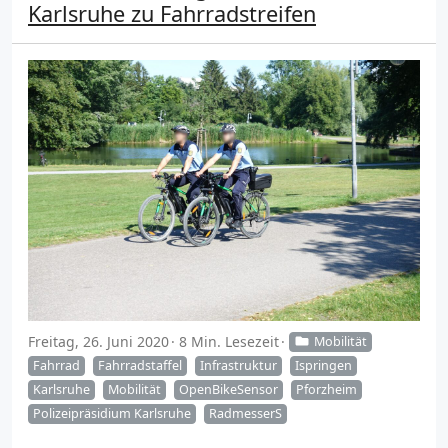
Karlsruhe zu Fahrradstreifen
Freitag, 26. Juni 2020
8 Min. Lesezeit
Mobilität
Fahrrad
Fahrradstaffel
Infrastruktur
Ispringen
Karlsruhe
Mobilität
OpenBikeSensor
Pforzheim
Polizeipräsidium Karlsruhe
RadmesserS