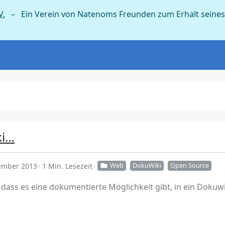
V.
– Ein Verein von Natenoms Freunden zum Erhalt seines
ki…
ember 2013
1 Min. Lesezeit
Web
DokuWiki
Open Source
ass es eine dokumentierte Möglichkeit gibt, in ein Dokuw