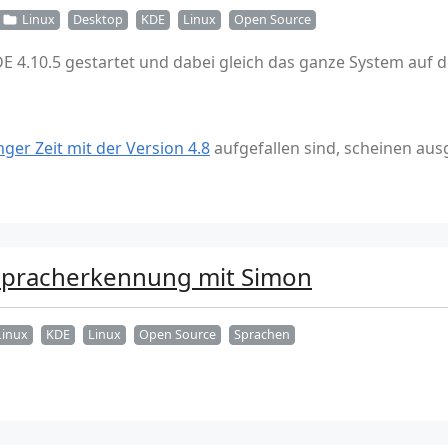
Linux
Desktop
KDE
Linux
Open Source
 4.10.5 gestartet und dabei gleich das ganze System auf 
nger Zeit mit der Version 4.8
aufgefallen sind, scheinen au
Spracherkennung mit Simon
Linux
KDE
Linux
Open Source
Sprachen