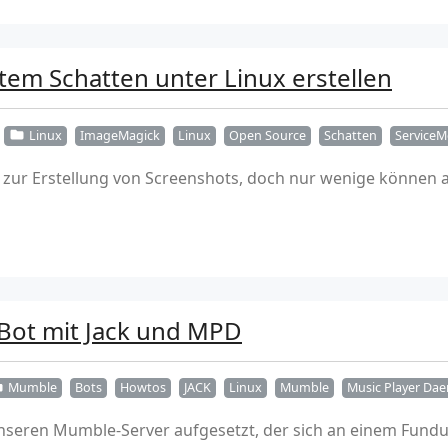
tem Schatten unter Linux erstellen
Linux
ImageMagick
Linux
Open Source
Schatten
Service
e zur Erstellung von Screenshots, doch nur wenige können
Bot mit Jack und MPD
Mumble
Bots
Howtos
JACK
Linux
Mumble
Music Player Da
unseren Mumble-Server aufgesetzt, der sich an einem Fundu