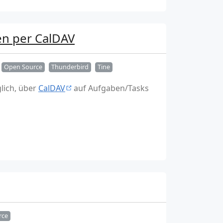
ben per CalDAV
Open Source
Thunderbird
Tine
glich, über
CalDAV
auf Aufgaben/Tasks
rce