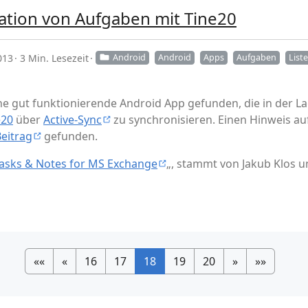
ation von Aufgaben mit Tine20
013
3 Min. Lesezeit
Android
Android
Apps
Aufgaben
Liste
ne gut funktionierende Android App gefunden, die in der L
e20
über
Active-Sync
zu synchronisieren. Einen Hinweis auf 
eitrag
gefunden.
asks & Notes for MS Exchange
„, stammt von Jakub Klos u
««
«
16
17
18
19
20
»
»»