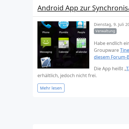
Android App zur Synchronis
Dienstag, 9. Juli 2
Verwaltung
Habe endlich ei
Groupware
Tin
diesem Forum-B
Die App heißt „
T
erhältlich, jedoch nicht frei.
Mehr lesen