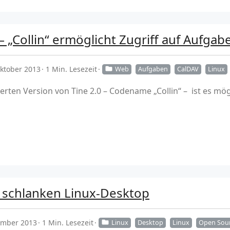
– „Collin“ ermöglicht Zugriff auf Aufga
Oktober 2013
1 Min. Lesezeit
Web
Aufgaben
CalDAV
Linux
ierten Version von Tine 2.0 – Codename „Collin“ – ist es mö
 schlanken Linux-Desktop
ember 2013
1 Min. Lesezeit
Linux
Desktop
Linux
Open Sou