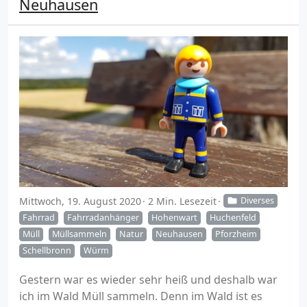
Neuhausen
Mittwoch, 19. August 2020
2 Min. Lesezeit
Diverses
Fahrrad
Fahrradanhänger
Hohenwart
Huchenfeld
Müll
Müllsammeln
Natur
Neuhausen
Pforzheim
Schellbronn
Würm
Gestern war es wieder sehr heiß und deshalb war
ich im Wald Müll sammeln. Denn im Wald ist es