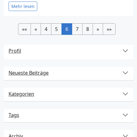
Mehr lesen
««
«
4
5
6
7
8
»
»»
Profil
Neueste Beiträge
Kategorien
Tags
Archiv