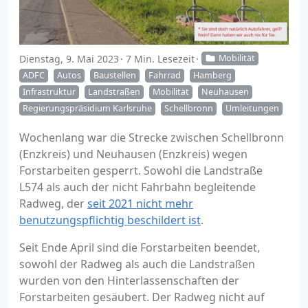
Dienstag, 9. Mai 2023
7 Min. Lesezeit
Mobilität
ADFC
Autos
Baustellen
Fahrrad
Hamberg
Infrastruktur
Landstraßen
Mobilität
Neuhausen
Regierungspräsidium Karlsruhe
Schellbronn
Umleitungen
Wochenlang war die Strecke zwischen Schellbronn
(Enzkreis) und Neuhausen (Enzkreis) wegen
Forstarbeiten gesperrt. Sowohl die Landstraße
L574 als auch der nicht Fahrbahn begleitende
Radweg, der
seit 2021 nicht mehr
benutzungspflichtig beschildert ist
.
Seit Ende April sind die Forstarbeiten beendet,
sowohl der Radweg als auch die Landstraßen
wurden von den Hinterlassenschaften der
Forstarbeiten gesäubert. Der Radweg nicht auf