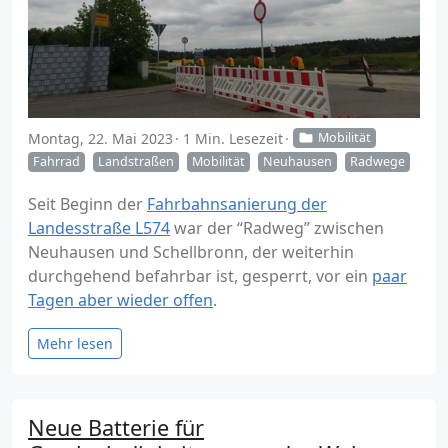
Montag, 22. Mai 2023
1 Min. Lesezeit
Mobilität
Fahrrad
Landstraßen
Mobilität
Neuhausen
Radwege
Seit Beginn der
Fahrbahnsanierung der
Landesstraße L574
war der “Radweg” zwischen
Neuhausen und Schellbronn, der weiterhin
durchgehend befahrbar ist, gesperrt, vor ein
paar
Tagen aber wieder offen
.
Mehr lesen
Neue Batterie für