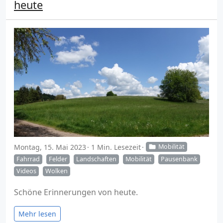
heute
Montag, 15. Mai 2023
1 Min. Lesezeit
Mobilität
Fahrrad
Felder
Landschaften
Mobilität
Pausenbank
Videos
Wolken
Schöne Erinnerungen von heute.
Mehr lesen