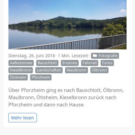
Dienstag, 26. Juni 2018
1 Min. Lesezeit
Fotografie
Aalkistensee
Bauschlott
Enzkreis
Fahrrad
Fotos
Kieselbronn
Landschaften
Maulbronn
Ölbronn
Ötisheim
Pforzheim
Über Pforzheim ging es nach Bauschlott, Ölbronn,
Maulbronn, Ötisheim, Kieselbronn zurück nach
Pforzheim und dann nach Hause.
Mehr lesen