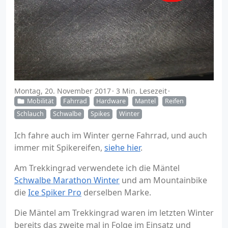
Montag, 20. November 2017
3 Min. Lesezeit
Mobilität
Fahrrad
Hardware
Mantel
Reifen
Schlauch
Schwalbe
Spikes
Winter
Ich fahre auch im Winter gerne Fahrrad, und auch
immer mit Spikereifen,
siehe hier
.
Am Trekkingrad verwendete ich die Mäntel
Schwalbe Marathon Winter
und am Mountainbike
die
Ice Spiker Pro
derselben Marke.
Die Mäntel am Trekkingrad waren im letzten Winter
bereits das zweite mal in Folge im Einsatz und