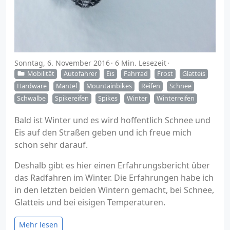
Sonntag, 6. November 2016
6 Min. Lesezeit
Mobilität
Autofahrer
Eis
Fahrrad
Frost
Glatteis
Hardware
Mantel
Mountainbikes
Reifen
Schnee
Schwalbe
Spikereifen
Spikes
Winter
Winterreifen
Bald ist Winter und es wird hoffentlich Schnee und
Eis auf den Straßen geben und ich freue mich
schon sehr darauf.
Deshalb gibt es hier einen Erfahrungsbericht über
das Radfahren im Winter. Die Erfahrungen habe ich
in den letzten beiden Wintern gemacht, bei Schnee,
Glatteis und bei eisigen Temperaturen.
Mehr lesen