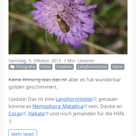
Samstag, 5. Oktober 2013
1 Min. Lesezeit
Fotografie
Fotos
Insekten
Langhornmotte
Natur
Keine Ahnung was das ist
aber es hat wunderbar
golden geschimmert.
Update: Das ist eine
Langhornmotte
; genauer
könnte es
Nemophora_Metallica
sein. Danke an
Corax
,
Hekate
und noch jemanden für die Hilfe
:)
Mehr lesen