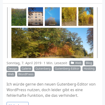
Sonntag, 7. April 2019
1 Min. Lesezeit
Web
Blog
Design
Galerie
Gutenberg
Gutenberg-Editor
Hosting
Web
WordPress
Ich würde gerne den neuen Gutenberg-Editor von
WordPress nutzen, doch leider gibt es eine
fehlerhafte Funktion, die das verhindert.