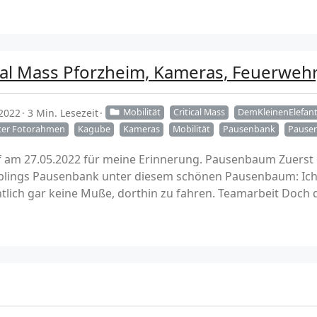
cal Mass Pforzheim, Kameras, Feuerwehr,
 2022
3 Min. Lesezeit
Mobilität
Critical Mass
DemKleinenElefant
er Fotorahmen
Kagube
Kameras
Mobilität
Pausenbank
Pause
f am 27.05.2022 für meine Erinnerung. Pausenbaum Zuerst
eblings Pausenbank unter diesem schönen Pausenbaum: Ich
tlich gar keine Muße, dorthin zu fahren. Teamarbeit Doch de