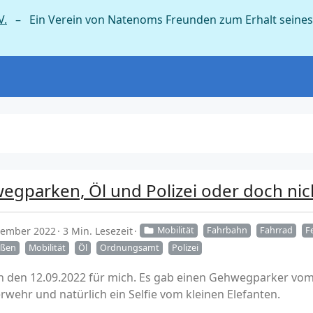
V.
– Ein Verein von Natenoms Freunden zum Erhalt seines
egparken, Öl und Polizei oder doch nic
ptember 2022
3 Min. Lesezeit
Mobilität
Fahrbahn
Fahrrad
F
aßen
Mobilität
Öl
Ordnungsamt
Polizei
n den 12.09.2022 für mich. Es gab einen Gehwegparker vo
rwehr und natürlich ein Selfie vom kleinen Elefanten.