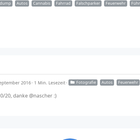
kdump
Autos
Cannabis
Fahrrad
Falschparker
Feuerwehr
Führ
September 2016
1 Min. Lesezeit
Fotografie
Autos
Feuerwehr
20/20, danke @nascher :)