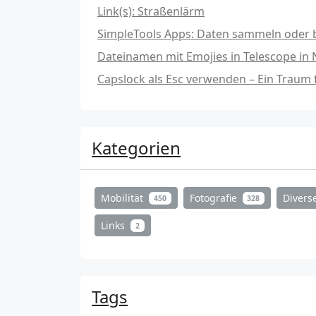
Link(s): Straßenlärm
SimpleTools Apps: Daten sammeln oder b
Dateinamen mit Emojies in Telescope in
Capslock als Esc verwenden – Ein Traum
Kategorien
Mobilität
Fotografie
Divers
450
328
Links
2
Tags