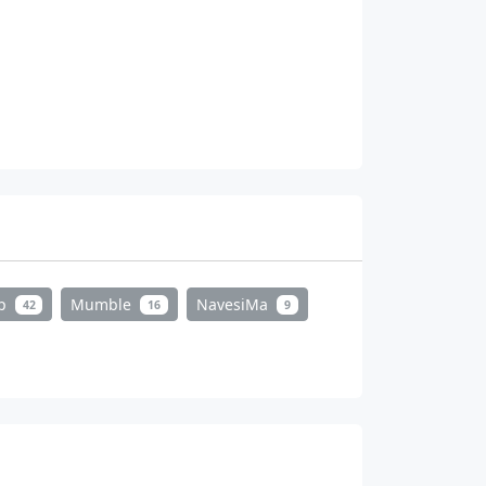
mp
Mumble
NavesiMa
42
16
9