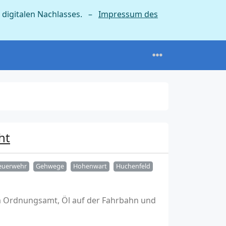
 digitalen Nachlasses. –
Impressum des
ht
euerwehr
Gehwege
Hohenwart
Huchenfeld
m Ordnungsamt, Öl auf der Fahrbahn und