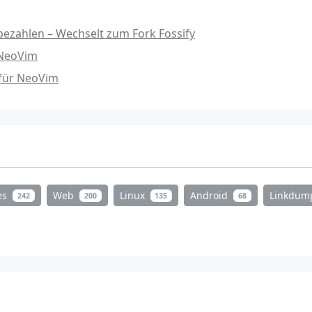
ezahlen – Wechselt zum Fork Fossify
 NeoVim
 für NeoVim
es
Web
Linux
Android
Linkdu
242
200
135
68