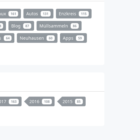
nux
Autos
Enzkreis
161
131
115
Blog
Müllsammeln
8
87
86
s
Neuhausen
Apps
64
60
59
017
2016
2015
163
108
85