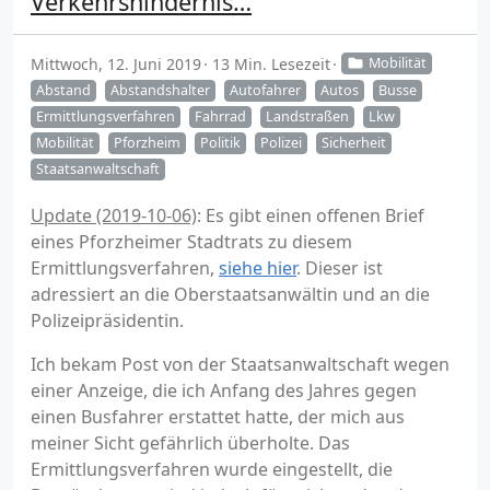
Verkehrshindernis…
Mittwoch, 12. Juni 2019
13 Min. Lesezeit
Mobilität
Abstand
Abstandshalter
Autofahrer
Autos
Busse
Ermittlungsverfahren
Fahrrad
Landstraßen
Lkw
Mobilität
Pforzheim
Politik
Polizei
Sicherheit
Staatsanwaltschaft
Update (2019-10-06)
: Es gibt einen offenen Brief
eines Pforzheimer Stadtrats zu diesem
Ermittlungsverfahren,
siehe hier
. Dieser ist
adressiert an die Oberstaatsanwältin und an die
Polizeipräsidentin.
Ich bekam Post von der Staatsanwaltschaft wegen
einer Anzeige, die ich Anfang des Jahres gegen
einen Busfahrer erstattet hatte, der mich aus
meiner Sicht gefährlich überholte. Das
Ermittlungsverfahren wurde eingestellt, die