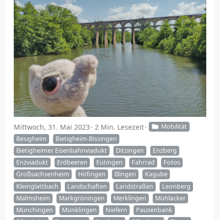
Mittwoch, 31. Mai 2023
2 Min. Lesezeit
Mobilität
Besigheim
Bietigheim-Bissingen
Bietigheimer Eisenbahnviadukt
Ditzingen
Enzberg
Enzviadukt
Erdbeeren
Eutingen
Fahrrad
Fotos
Großsachsenheim
Höfingen
Illingen
Kagube
Kleinglattbach
Landschaften
Landstraßen
Leonberg
Malmsheim
Markgröningen
Merklingen
Mühlacker
Münchingen
Münklingen
Niefern
Pausenbank