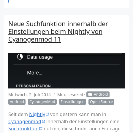
Neue Suchfunktion innerhalb der
Einstellungen beim Nightly von
Cyanogenmod 11
Mittwoch, 2. Juli 2014
1 Min. Lesezeit
Android
Android
CyanogenMod
Einstellungen
Open Source
Seit dem
Nightly
von gestern kann man in
Cyanogenmod
innerhalb der Einstellungen eine
Suchfunktion
nutzen; diese findet auch Einträge