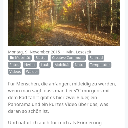
Montag, 9. November 2015
1 Min. Lesezeit
Mobilität
Blätter
Creative Commons
Fahrrad
Fotos
Herbst
Laub
Mobilität
Natur
Temperatur
Videos
Wälder
Für Menschen, die anfangen, mitleidig zu werden,
wenn man sagt, dass man bei 5°C morgens mit
dem Rad fährt gibt es hier zwei Bilder, ein
Panorama und ein kurzes Video über das, was
daran so schön ist.
Und natürlich auch für mich als Erinnerung.