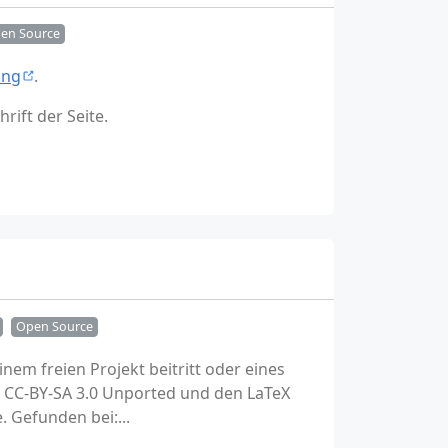
en Source
ing
.
rift der Seite.
Open Source
em freien Projekt beitritt oder eines
z CC-BY-SA 3.0 Unported und den LaTeX
. Gefunden bei:...