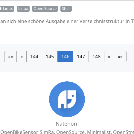
Linux
Linux
Open Source
Shell
n sich eine schöne Ausgabe einer Verzeichnisstruktur in 
««
«
144
145
146
147
148
»
»»
Natenom
, OpenBikeSensor, SimRa, OpenSource, Minimalist, OpenSt