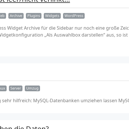
eb
Archive
Plugins
Widgets
WordPress
ess Widget Archive für die Sidebar nur noch eine große Z
Widgetkonfiguration „
Als Auswahlbox darstellen“
aus, so ist 
nux
Server
Umzug
 sehr hilfreich: MySQL-Datenbanken umziehen lassen MyS
iben die Daten?