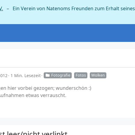
V.
– Ein Verein von Natenoms Freunden zum Erhalt seines
2012
1 Min. Lesezeit
Fotografie
Fotos
Wolken
gen hier vorbei gezogen; wunderschön :)
 Aufnahmen etwas verrauscht.
t leer/nicht verlinkt…