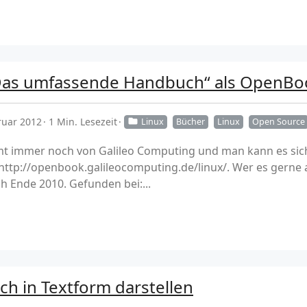
 Das umfassende Handbuch“ als OpenBo
ruar 2012
1 Min. Lesezeit
Linux
Bücher
Linux
Open Source
 immer noch von Galileo Computing und man kann es sich 
http://openbook.galileocomputing.de/linux/. Wer es gerne
h Ende 2010. Gefunden bei:...
ch in Textform darstellen