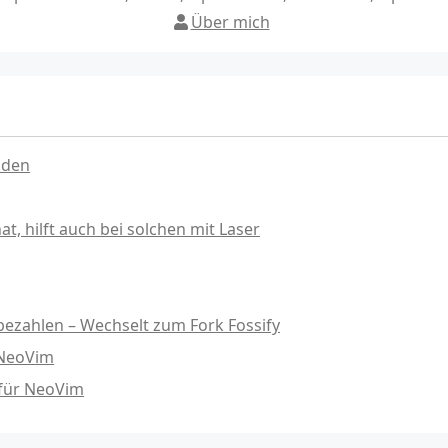
Über mich
nden
, hilft auch bei solchen mit Laser
ezahlen – Wechselt zum Fork Fossify
 NeoVim
 für NeoVim