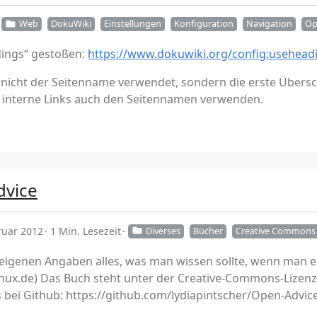
Web
DokuWiki
Einstellungen
Konfiguration
Navigation
Op
dings“ gestoßen:
https://www.dokuwiki.org/config:usehead
n nicht der Seitenname verwendet, sondern die erste Übersch
s interne Links auch den Seitennamen verwenden.
dvice
ruar 2012
1 Min. Lesezeit
Diverses
Bücher
Creative Commons
 eigenen Angaben alles, was man wissen sollte, wenn man ein
inux.de) Das Buch steht unter der Creative-Commons-Lizen
s bei Github: https://github.com/lydiapintscher/Open-Advice