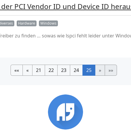
der PCI Vendor ID und Device ID herau
Diverses
Hardware
Windows
eiber zu finden … sowas wie lspci fehlt leider unter Windo
««
«
21
22
23
24
25
»
»»