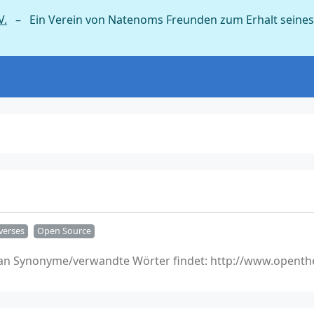
V.
– Ein Verein von Natenoms Freunden zum Erhalt seines
verses
Open Source
 man Synonyme/verwandte Wörter findet: http://www.openth