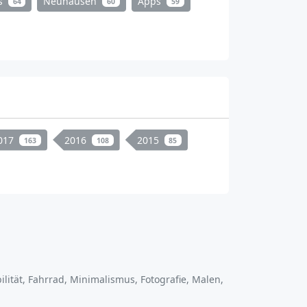
s
Neuhausen
Apps
64
60
59
017
2016
2015
163
108
85
lität, Fahrrad, Minimalismus, Fotografie, Malen,