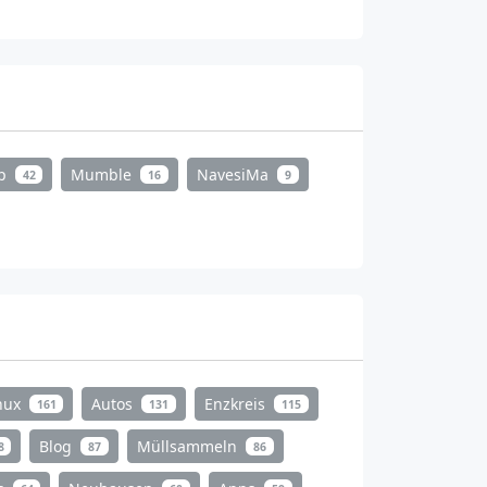
mp
Mumble
NavesiMa
42
16
9
nux
Autos
Enzkreis
161
131
115
Blog
Müllsammeln
8
87
86