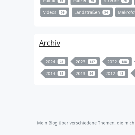
Politik
Polizei
Strecke
86
76
75
Videos
Landstraßen
Makrofo
59
54
Archiv
2024
2023
2022
23
147
188
2014
2013
2012
85
56
43
Mein Blog über verschiedene Themen, die mich üb