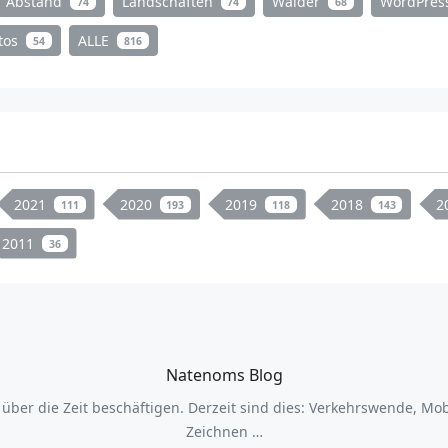
Abstand
Landschaften
Wälder
WordPres
74
74
68
tos
ALLE
54
816
2021
2020
2019
2018
2
111
193
118
143
2011
36
Natenoms Blog
er die Zeit beschäftigen. Derzeit sind dies: Verkehrswende, Mobi
Zeichnen …