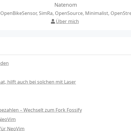
Natenom
, OpenBikeSensor, SimRa, OpenSource, Minimalist, OpenSt
Über mich
nden
, hilft auch bei solchen mit Laser
ezahlen – Wechselt zum Fork Fossify
 NeoVim
 für NeoVim