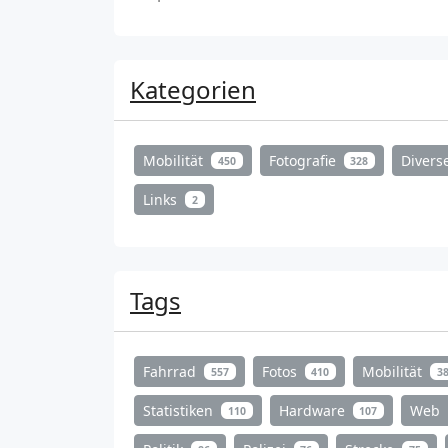
Kategorien
Mobilität
Fotografie
Divers
450
328
Links
2
Tags
Fahrrad
Fotos
Mobilität
557
410
3
Statistiken
Hardware
Web
110
107