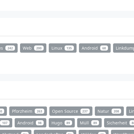
es
Web
Linux
Android
Linkdu
242
200
135
68
Pforzheim
Open Source
Natur
Li
80
263
237
208
Android
Hugo
Müll
Sicherheit
107
98
89
89
8