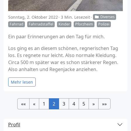
Sonntag, 2. Oktober 2022
3 Min. Lesezeit
Diverses
Fahrrad
Fahrradstaffel
Kinder
Pforzheim
Polizei
Ein paar Erinnerungen an den Tag für mich.
Los ging es an diesem schönen, regnerischen Tag
los. Es regnete nur leicht. Also normale Kleidung.
Circa 500 m später war es schon stärkerer Regen.
Also anhalten und Regenjacke anziehen.
Mehr lesen
««
«
1
2
3
4
5
»
»»
Profil