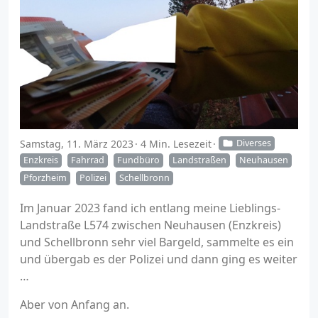
Samstag, 11. März 2023
4 Min. Lesezeit
Diverses
Enzkreis
Fahrrad
Fundbüro
Landstraßen
Neuhausen
Pforzheim
Polizei
Schellbronn
Im Januar 2023 fand ich entlang meine Lieblings-
Landstraße L574 zwischen Neuhausen (Enzkreis)
und Schellbronn sehr viel Bargeld, sammelte es ein
und übergab es der Polizei und dann ging es weiter
…
Aber von Anfang an.