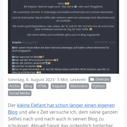
Sonntag, 6. August 2023
5 Min. Lesezeit
Diverses
Archiv
Blog
HTML
Kagube
Mastodon
Python
Social Media
Der
kleine Elefant hat schon länger einen eigenen
Blog
und alle x Zeit versuche ich, dem seine ganzen
Selfies nach und nach auch in seinen Blog zu
schubsen. Aktuell hängt das ordentlich hinterher