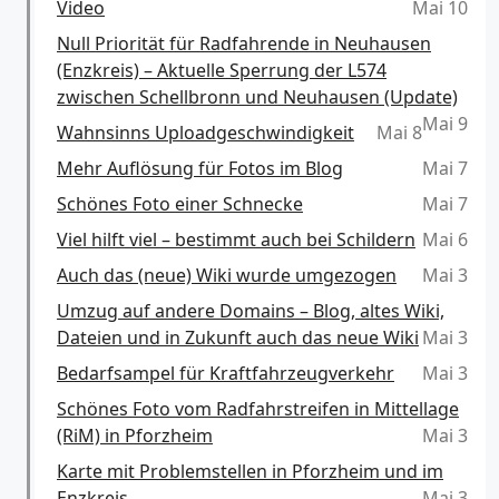
Video
Mai 10
Null Priorität für Radfahrende in Neuhausen
(Enzkreis) – Aktuelle Sperrung der L574
zwischen Schellbronn und Neuhausen (Update)
Mai 9
Wahnsinns Uploadgeschwindigkeit
Mai 8
Mehr Auflösung für Fotos im Blog
Mai 7
Schönes Foto einer Schnecke
Mai 7
Viel hilft viel – bestimmt auch bei Schildern
Mai 6
Auch das (neue) Wiki wurde umgezogen
Mai 3
Umzug auf andere Domains – Blog, altes Wiki,
Dateien und in Zukunft auch das neue Wiki
Mai 3
Bedarfsampel für Kraftfahrzeugverkehr
Mai 3
Schönes Foto vom Radfahrstreifen in Mittellage
(RiM) in Pforzheim
Mai 3
Karte mit Problemstellen in Pforzheim und im
Enzkreis
Mai 3