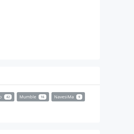
mp
Mumble
NavesiMa
42
16
9