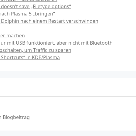
 doesn’t save „Filetype options“
nach Plasma 5 „bringen“
n Dolphin nach einem Restart verschwinden
iner machen
 mit USB funktioniert, aber nicht mit Bluetooth
schalten, um Traffic zu sparen
m Shortcuts“ in KDE/Plasma
 Blogbeitrag