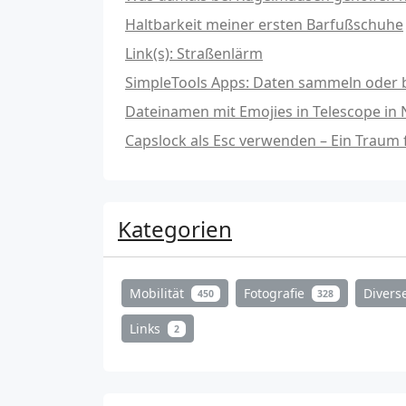
Haltbarkeit meiner ersten Barfußschuhe
Link(s): Straßenlärm
SimpleTools Apps: Daten sammeln oder b
Dateinamen mit Emojies in Telescope in
Capslock als Esc verwenden – Ein Traum
Kategorien
Mobilität
Fotografie
Divers
450
328
Links
2