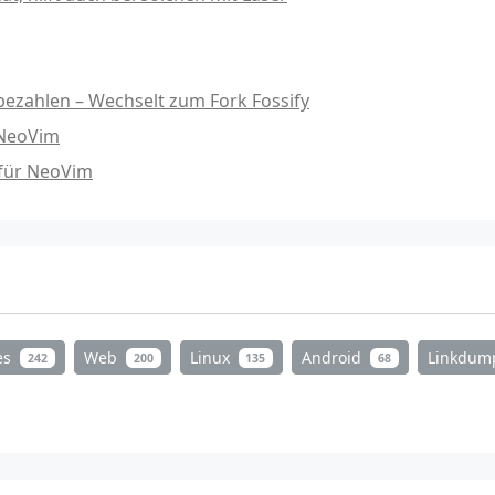
ezahlen – Wechselt zum Fork Fossify
 NeoVim
 für NeoVim
es
Web
Linux
Android
Linkdu
242
200
135
68