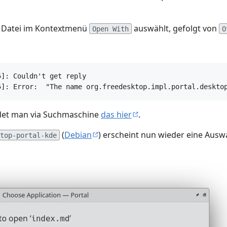
e Datei im Kontextmenü
auswählt, gefolgt von
Open With
O
]: Couldn't get reply

indet man via Suchmaschine
das hier
.
(
Debian
) erscheint nun wieder eine Ausw
top-portal-kde