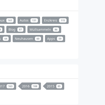
nux
Autos
Enzkreis
161
131
115
Blog
Müllsammeln
8
87
86
s
Neuhausen
Apps
64
60
59
017
2016
2015
163
108
85