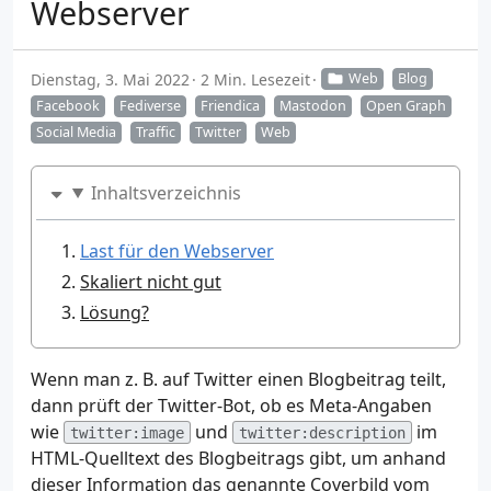
Webserver
Dienstag, 3. Mai 2022
2 Min. Lesezeit
Web
Blog
Facebook
Fediverse
Friendica
Mastodon
Open Graph
Social Media
Traffic
Twitter
Web
Inhaltsverzeichnis
Last für den Webserver
Skaliert nicht gut
Lösung?
Wenn man z. B. auf Twitter einen Blogbeitrag teilt,
dann prüft der Twitter-Bot, ob es Meta-Angaben
wie
und
im
twitter:image
twitter:description
HTML-Quelltext des Blogbeitrags gibt, um anhand
dieser Information das genannte Coverbild vom