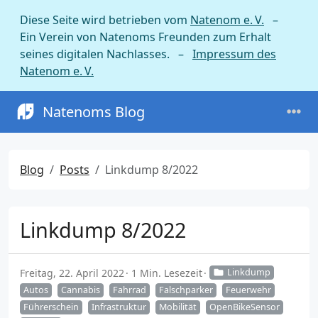
Diese Seite wird betrieben vom
Natenom e. V.
–
Ein Verein von Natenoms Freunden zum Erhalt
seines digitalen Nachlasses. –
Impressum des
Natenom e. V.
Natenoms Blog
Blog
Posts
Linkdump 8/2022
Linkdump 8/2022
Freitag, 22. April 2022
1 Min. Lesezeit
Linkdump
Autos
Cannabis
Fahrrad
Falschparker
Feuerwehr
Führerschein
Infrastruktur
Mobilität
OpenBikeSensor