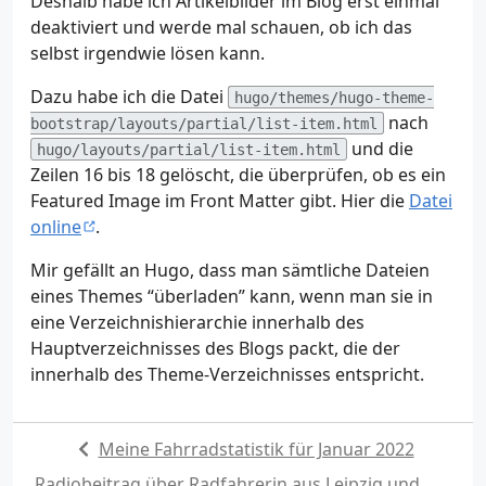
Deshalb habe ich Artikelbilder im Blog erst einmal
deaktiviert und werde mal schauen, ob ich das
selbst irgendwie lösen kann.
Dazu habe ich die Datei
hugo/themes/hugo-theme-
nach
bootstrap/layouts/partial/list-item.html
und die
hugo/layouts/partial/list-item.html
Zeilen 16 bis 18 gelöscht, die überprüfen, ob es ein
Featured Image im Front Matter gibt. Hier die
Datei
online
.
Mir gefällt an Hugo, dass man sämtliche Dateien
eines Themes “überladen” kann, wenn man sie in
eine Verzeichnishierarchie innerhalb des
Hauptverzeichnisses des Blogs packt, die der
innerhalb des Theme-Verzeichnisses entspricht.
Meine Fahrradstatistik für Januar 2022
Radiobeitrag über Radfahrerin aus Leipzig und