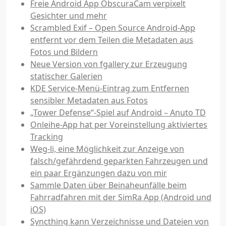
Freie Android App ObscuraCam verpixelt
Gesichter und mehr
Scrambled Exif – Open Source Android-App
entfernt vor dem Teilen die Metadaten aus
Fotos und Bildern
Neue Version von fgallery zur Erzeugung
statischer Galerien
KDE Service-Menü-Eintrag zum Entfernen
sensibler Metadaten aus Fotos
„Tower Defense“-Spiel auf Android – Anuto TD
Onleihe-App hat per Voreinstellung aktiviertes
Tracking
Weg-li, eine Möglichkeit zur Anzeige von
falsch/gefährdend geparkten Fahrzeugen und
ein paar Ergänzungen dazu von mir
Sammle Daten über Beinaheunfälle beim
Fahrradfahren mit der SimRa App (Android und
iOS)
Syncthing kann Verzeichnisse und Dateien von