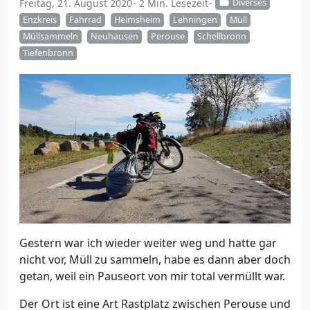
Freitag, 21. August 2020
2 Min. Lesezeit
Diverses
Enzkreis
Fahrrad
Heimsheim
Lehningen
Müll
Müllsammeln
Neuhausen
Perouse
Schellbronn
Tiefenbronn
Gestern war ich wieder weiter weg und hatte gar
nicht vor, Müll zu sammeln, habe es dann aber doch
getan, weil ein Pauseort von mir total vermüllt war.
Der Ort ist eine Art Rastplatz zwischen Perouse und