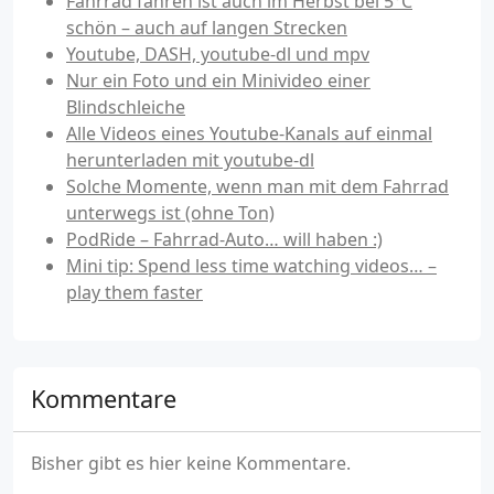
Fahrrad fahren ist auch im Herbst bei 5°C
schön – auch auf langen Strecken
Youtube, DASH, youtube-dl und mpv
Nur ein Foto und ein Minivideo einer
Blindschleiche
Alle Videos eines Youtube-Kanals auf einmal
herunterladen mit youtube-dl
Solche Momente, wenn man mit dem Fahrrad
unterwegs ist (ohne Ton)
PodRide – Fahrrad-Auto… will haben :)
Mini tip: Spend less time watching videos… –
play them faster
Kommentare
Bisher gibt es hier keine Kommentare.