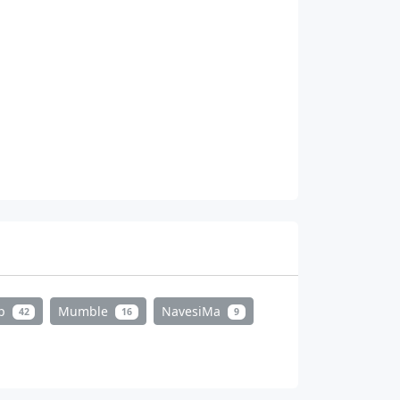
mp
Mumble
NavesiMa
42
16
9