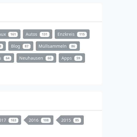
nux
Autos
Enzkreis
161
131
115
Blog
Müllsammeln
8
87
86
s
Neuhausen
Apps
64
60
59
017
2016
2015
163
108
85