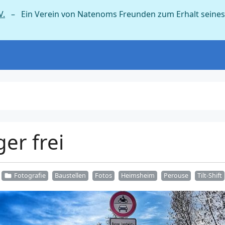
V.
– Ein Verein von Natenoms Freunden zum Erhalt seines
er frei
Fotografie
Baustellen
Fotos
Heimsheim
Perouse
Tilt-Shift