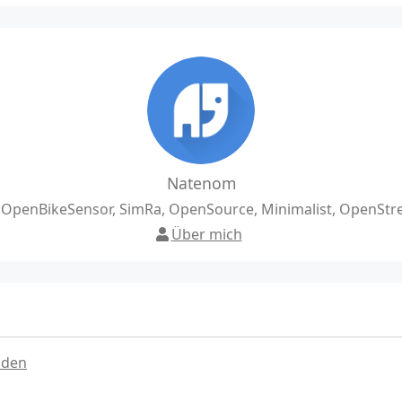
Natenom
, OpenBikeSensor, SimRa, OpenSource, Minimalist, OpenSt
Über mich
nden