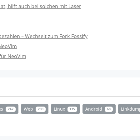
, hilft auch bei solchen mit Laser
ezahlen – Wechselt zum Fork Fossify
 NeoVim
 für NeoVim
es
Web
Linux
Android
Linkdu
242
200
135
68