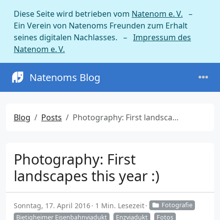
Diese Seite wird betrieben vom
Natenom e. V.
–
Ein Verein von Natenoms Freunden zum Erhalt
seines digitalen Nachlasses. –
Impressum des
Natenom e. V.
Natenoms Blog
Blog
Posts
Photography: First landscapes this year :)
Photography: First
landscapes this year :)
Sonntag, 17. April 2016
1 Min. Lesezeit
Fotografie
Bietigheimer Eisenbahnviadukt
Enzviadukt
Fotos