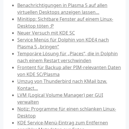
Benachrichtigungen in Plasma 5 auf allen
virtuellen Desktops anzeigen lassen…
Minitipp: Sichtbare Fenster auf einem Linux-
Desktop töten :P
Neuer Versuch mit KDE SC
Service Menüs für Dolphin von KDE4 nach
Plasma 5 „bringen“
Temporäre Lösung für „Places“, die in Dolphin
nach einem Restart verschwinden
Frontent für Backup aller PIM-relevanten Daten
von KDE SC/Plasma
Umzug von Thunderbird nach KMail bzw.
Kontact…
LVM (Logical Volume Manager) per GUI
verwalten
Notiz: Programme für einen schlanken Linux-
Desktop
KDE Service-Menü-Eintrag zum Entfernen