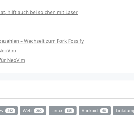
, hilft auch bei solchen mit Laser
ezahlen – Wechselt zum Fork Fossify
 NeoVim
 für NeoVim
es
Web
Linux
Android
Linkdu
242
200
135
68