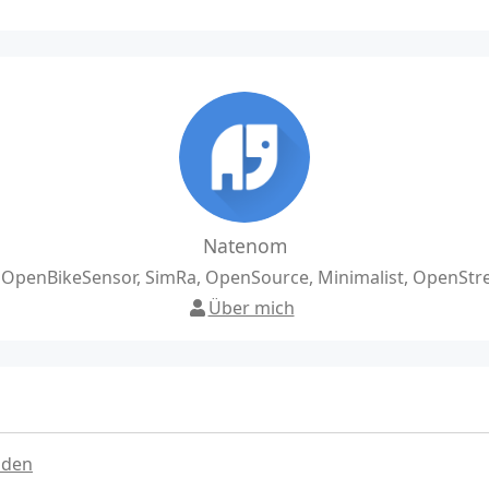
Natenom
, OpenBikeSensor, SimRa, OpenSource, Minimalist, OpenSt
Über mich
nden