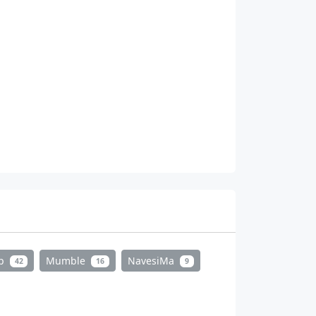
mp
Mumble
NavesiMa
42
16
9