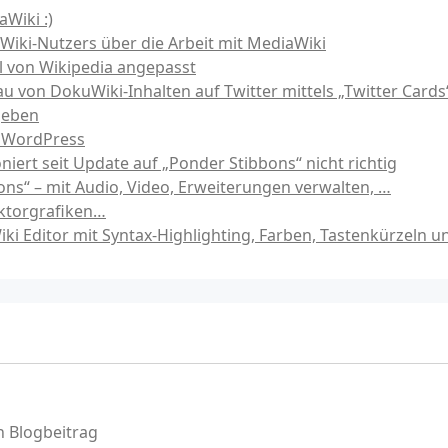
Wiki :)
Wiki-Nutzers über die Arbeit mit MediaWiki
l von Wikipedia angepasst
u von DokuWiki-Inhalten auf Twitter mittels „Twitter Cards
geben
d WordPress
niert seit Update auf „Ponder Stibbons“ nicht richtig
ns“ – mit Audio, Video, Erweiterungen verwalten, …
ektorgrafiken…
iki Editor mit Syntax-Highlighting, Farben, Tastenkürzeln 
 Blogbeitrag