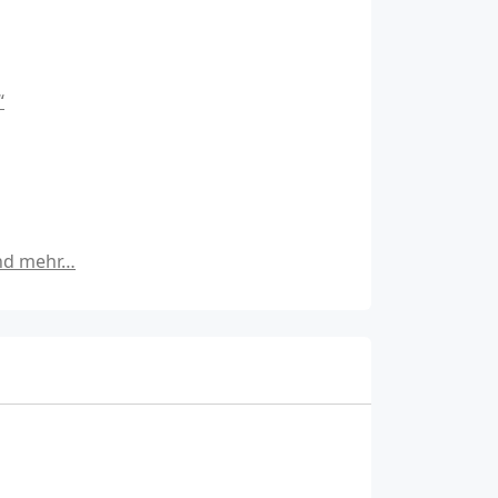
“
und mehr…