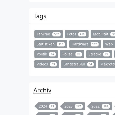
Tags
Fahrrad
Fotos
Mobilität
557
410
3
Statistiken
Hardware
Web
110
107
Politik
Polizei
Strecke
86
76
75
Videos
Landstraßen
Makrofo
59
54
Archiv
2024
2023
2022
23
147
188