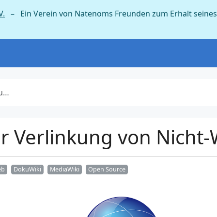
V.
– Ein Verein von Natenoms Freunden zum Erhalt seines
en
ur Verlinkung von Nicht-
eb
DokuWiki
MediaWiki
Open Source