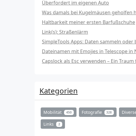
Überfordert im eigenen Auto
Was damals bei Kugelmäusen geholfen hat
Haltbarkeit meiner ersten Barfußschuhe
Link(s): Straßenlärm
SimpleTools Apps: Daten sammeln oder b
Dateinamen mit Emojies in Telescope in
Capslock als Esc verwenden – Ein Traum
Kategorien
Mobilität
Fotografie
Divers
450
328
Links
2