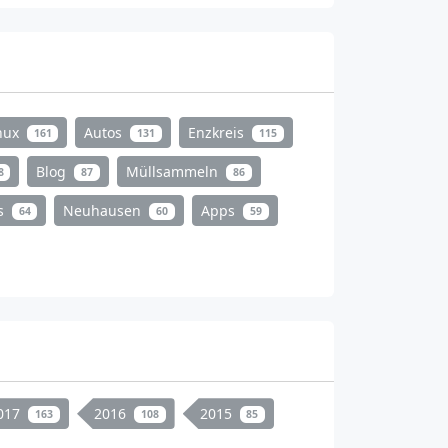
nux
Autos
Enzkreis
161
131
115
Blog
Müllsammeln
8
87
86
s
Neuhausen
Apps
64
60
59
017
2016
2015
163
108
85