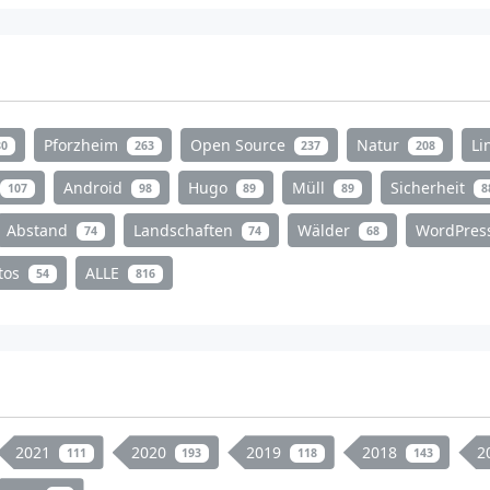
Pforzheim
Open Source
Natur
Li
80
263
237
208
Android
Hugo
Müll
Sicherheit
107
98
89
89
8
Abstand
Landschaften
Wälder
WordPres
74
74
68
tos
ALLE
54
816
2021
2020
2019
2018
2
111
193
118
143