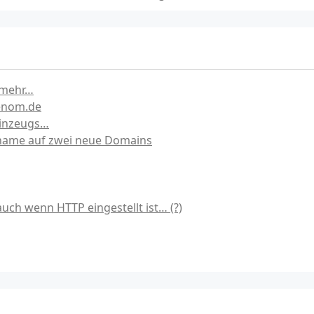
t mehr…
enom.de
inzeugs…
name auf zwei neue Domains
uch wenn HTTP eingestellt ist… (?)