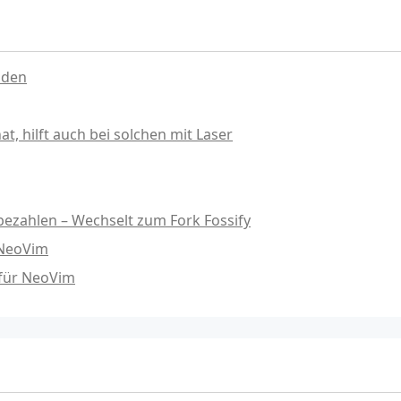
nden
, hilft auch bei solchen mit Laser
ezahlen – Wechselt zum Fork Fossify
 NeoVim
 für NeoVim