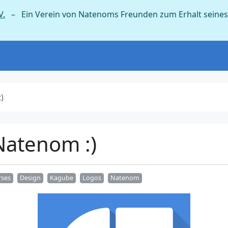
V.
– Ein Verein von Natenoms Freunden zum Erhalt seines
)
Natenom :)
rses
Design
Kagube
Logos
Natenom