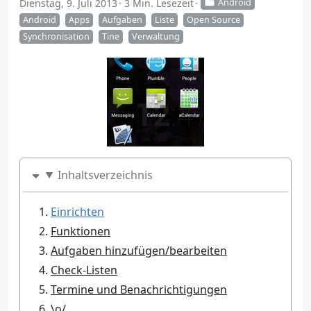
Dienstag, 9. Juli 2013
3 Min. Lesezeit
Android
Android
Apps
Aufgaben
Liste
Open Source
Synchronisation
Tine
Verwaltung
Inhaltsverzeichnis
Einrichten
Funktionen
Aufgaben hinzufügen/bearbeiten
Check-Listen
Termine und Benachrichtigungen
\o/